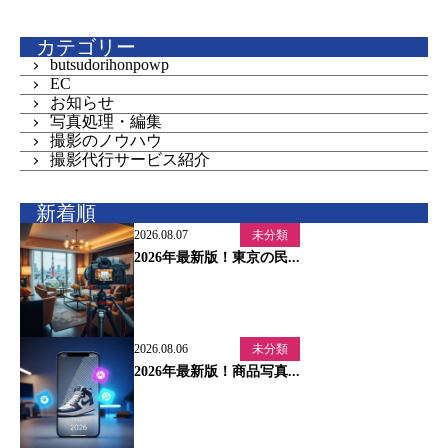
カテゴリー
butsudorihonpowp
EC
お知らせ
写真処理・編集
撮影のノウハウ
撮影代行サービス紹介
新着順
2026.08.07
未分類
2026年最新版！東京の民...
2026.08.06
未分類
2026年最新版！商品写真...