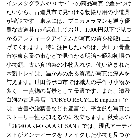
インスタグラムやECサイトの商品写真で差をつけ
たいなら、古道具市で見つける物撮り用の小道具
が秘訣です。東京には、プロカメラマンも通う優
良な古道具市が点在しており、1,000円以下で見つ
かるアンティークアイテムが写真の質を格段に上
げてくれます。特に注目したいのは、大江戸骨董
市や東京蚤の市などで見つかる明治〜昭和初期の
小物類。古い真鍮製の小物入れや、使い込まれた
木製トレイは、温かみのある質感が写真に深みを
与えます。世田谷ボロ市では職人の手作り小物が
多く、一点物の背景として最適です。また、清澄
白河の古道具店「TOKYO RECYCLE imption」で
は、古書や絵葉書なども豊富で、平面的な写真に
ストーリー性を加えるのに役立ちます。秋葉原の
「2k540 AKI-OKA ARTISAN」では、現代アーティ
ストがアンティークをリメイクした小物も見つか