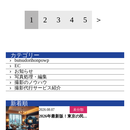
1
2
3
4
5
＞
カテゴリー
butsudorihonpowp
EC
お知らせ
写真処理・編集
撮影のノウハウ
撮影代行サービス紹介
新着順
2026.08.07
未分類
2026年最新版！東京の民...